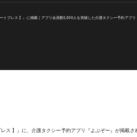
【 ストレートプレス 】』に掲載｜アプリ会員数5,000人を突破した介護タクシー予約ア
トレートプレス 】』に、介護タクシー予約アプリ『よぶぞー』が掲載