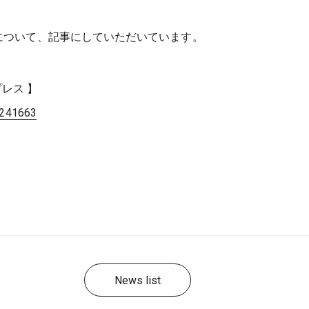
破について、記事にしていただいています。
プレス 】
1241663
News list